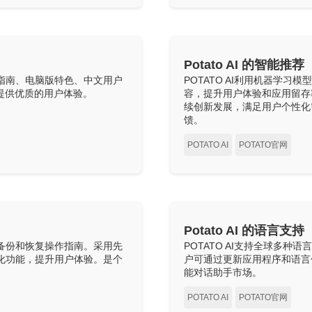
Potato AI 的智能推荐
装指南、电脑版特色、中文用户
POTATO AI利用机器学
何提供优质的用户体验。
容，提升用户体验和应用留存
续创新发展，满足用户个性化需
馈。
POTATO AI
POTATO官网
Potato AI 的语言支持
据备份和恢复操作指南。采用先
POTATO AI支持全球多
化功能，提升用户体验。是个
户可通过更新应用程序和语言
能对话助手市场。
POTATO AI
POTATO官网