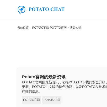
当前位置：
POTATO下载-POTATO官网
博客知识
Potato官网的最新资讯
POTATO官网的最新资讯，包括POTATO下载的安全升级
更新、POTATO中文版的特色功能，以及POTATOAI
详细的信息。
POTATO官网
POTATO下载