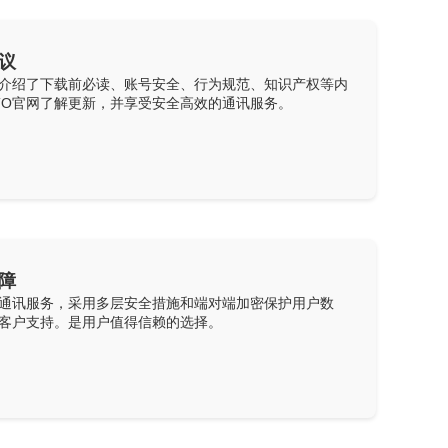
协议
详细介绍了下载前必读、账号安全、行为规范、知识产权等内
ATO官网了解更新，并享受安全高效的通讯服务。
保障
靠的通讯服务，采用多层安全措施和端对端加密保护用户数
7客户支持。是用户值得信赖的选择。