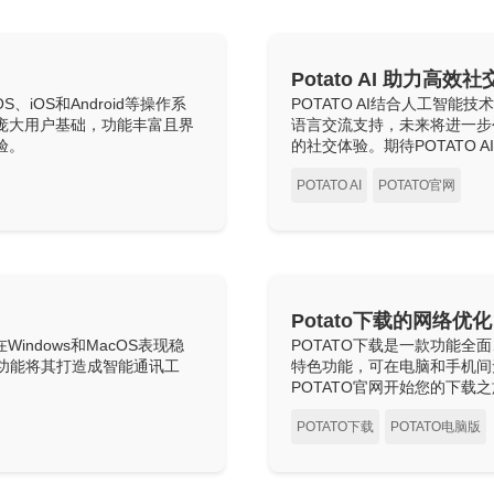
Potato AI 助力高效
S、iOS和Android等操作系
POTATO AI结合人工智
庞大用户基础，功能丰富且界
语言交流支持，未来将进一步
验。
的社交体验。期待POTATO 
POTATO AI
POTATO官网
Potato下载的网络优化
indows和MacOS表现稳
POTATO下载是一款功能
OAI功能将其打造成智能通讯工
特色功能，可在电脑和手机间
POTATO官网开始您的下载之
POTATO下载
POTATO电脑版