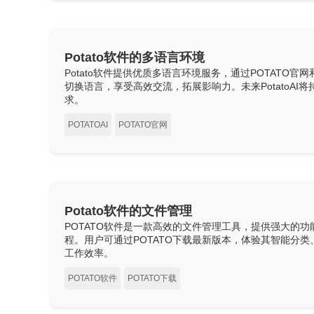
Potato软件的多语言环境
Potato软件提供优质多语言环境服务，通过POTATO
切换语言，享受高效交流，拓展影响力。未来PotatoAI
求。
POTATOAI
POTATO官网
Potato软件的文件管理
POTATO软件是一款高效的文件管理工具，提供强大的
程。用户可通过POTATO下载最新版本，体验其智能分
工作效率。
POTATO软件
POTATO下载