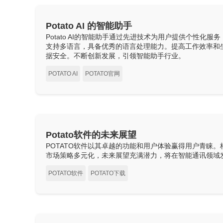
Potato AI 的智能助手
Potato AI的智能助手通过先进技术为用户提供个性化
支持多语言，具备优秀的语言处理能力。提高工作效率和
据安全。不断创新发展，引领智能助手行业。
POTATO AI
POTATO官网
Potato软件的未来展望
POTATO软件以其卓越的功能和用户体验赢得用户青睐。
市场策略多元化，未来展望充满潜力，将在智能通讯领域
POTATO软件
POTATO下载