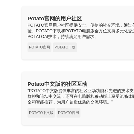
Potato官网的用户社区
POTATO官网用户社区提供安全、便捷的社交环境，通
验。POTATO下载和POTATO电脑版全方位支持多元化
POTATOAI技术，持续满足用户需求。
POTATO官网
POTATO下载
Potato中文版的社区互动
"POTATO中文版提供丰富的社区互动功能和先进的技术
群聊和论坛中交流，还可在电脑版和移动版上享受流畅体验
全和智能推荐，为用户创造优质的交流环境。"
POTATO中文版
POTATO官网