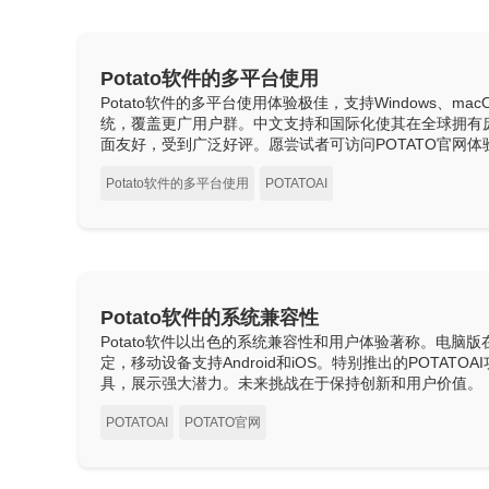
Potato软件的多平台使用
Potato软件的多平台使用体验极佳，支持Windows、macO
统，覆盖更广用户群。中文支持和国际化使其在全球拥有
面友好，受到广泛好评。愿尝试者可访问POTATO官网体
Potato软件的多平台使用
POTATOAI
Potato软件的系统兼容性
Potato软件以出色的系统兼容性和用户体验著称。电脑版在W
定，移动设备支持Android和iOS。特别推出的POTAT
具，展示强大潜力。未来挑战在于保持创新和用户价值。
POTATOAI
POTATO官网