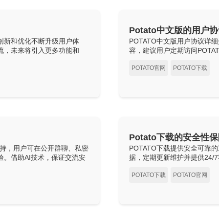
Potato中文版的用户
过创新和优化不断升级用户体
POTATO中文版用户协议
交流，未来将引入更多功能和
容，建议用户定期访问POT
POTATO官网
POTATO下载
Potato下载的安全性
支持，用户可在公开群聊、私密
POTATO下载提供安全可
。借助AI技术，保证交流安
据，定期更新维护并提供24/
POTATO下载
POTATO官网