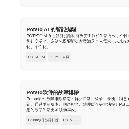
Potato AI 的智能提醒
POTATO AI通过智能提醒功能改变工作和生活方式，个
和社交活动。定制化提醒解决方案满足个人需求，未来技
化、个性化。
POTATO AI
POTATO官网
Potato软件的故障排除
Potato软件故障排除指南：解决启动、登录、卡顿、消
题。通过更新版本、网络检查、清理缓存等方法提升Pota
您的数字生活更加顺畅高效。
Potato软件故障排除
POTATOAI