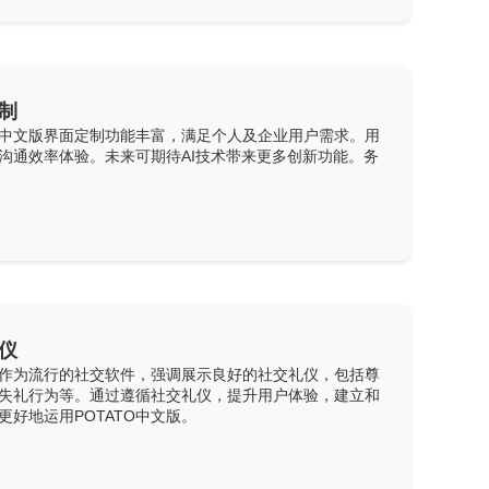
定制
TO中文版界面定制功能丰富，满足个人及企业用户需求。用
沟通效率体验。未来可期待AI技术带来更多创新功能。务
礼仪
文版作为流行的社交软件，强调展示良好的社交礼仪，包括尊
失礼行为等。通过遵循社交礼仪，提升用户体验，建立和
好地运用POTATO中文版。