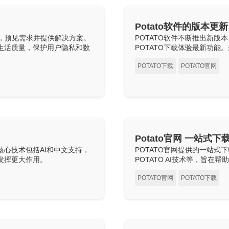
Potato软件的版本更新
服务，预见需求并提供解决方案。
POTATO软件不断推出新版
生活质量，保护用户隐私和数
POTATO下载体验最新功能
POTATO下载
POTATO官网
Potato官网 一站式
核心技术包括AI和中文支持，
POTATO官网提供的一站式下
发挥更大作用。
POTATO AI技术等，旨
POTATO官网
POTATO下载