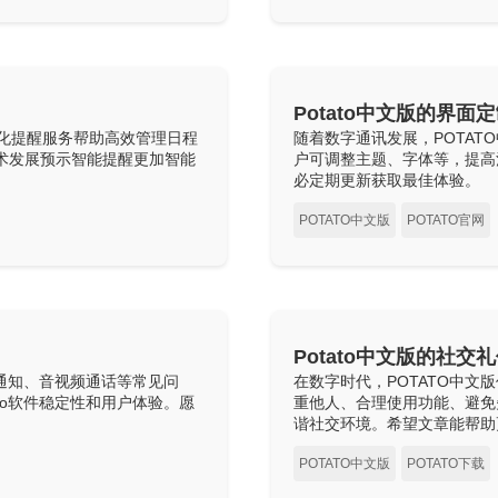
Potato中文版的界面
性化提醒服务帮助高效管理日程
随着数字通讯发展，POTA
术发展预示智能提醒更加智能
户可调整主题、字体等，提高
必定期更新获取最佳体验。
POTATO中文版
POTATO官网
Potato中文版的社交
息通知、音视频通话等常见问
在数字时代，POTATO中
to软件稳定性和用户体验。愿
重他人、合理使用功能、避免
谐社交环境。希望文章能帮助更
POTATO中文版
POTATO下载