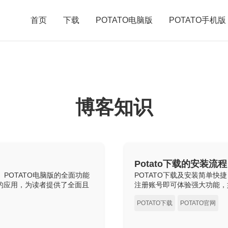
首页
下载
POTATO电脑版
POTATO手机版
博客知识
Potato下载的安装流程
、POTATO电脑版的全面功能
POTATO下载及安装简单快
技术的应用，为读者提供了全面且
注册账号即可体验强大功能，
POTATO下载
POTATO官网