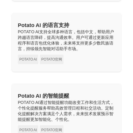
Potato AI 的语言支持
POTATO AI支持全球多种语言，包括中文，帮助用户
跨越语言障碍，提高沟通效率。用户可通过更新应用
程序和语言包优化体验，未来将支持更多少数民族语
言，持续领先智能对话助手市场。
POTATO AI
POTATO官网
Potato AI 的智能提醒
POTATO AI通过智能提醒功能改变工作和生活方式，
个性化提醒服务帮助高效管理日程和社交活动。定制
化提醒解决方案满足个人需求，未来技术发展预示智
能提醒更加智能化、个性化。
POTATO AI
POTATO官网