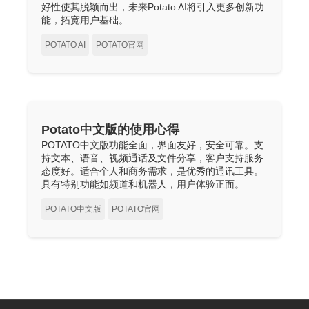
好性使其脱颖而出，未来Potato AI将引入更多创新功
能，拓宽用户基础。
POTATO AI
POTATO官网
Potato中文版的使用心得
POTATO中文版功能全面，界面友好，安全可靠。支
持文本、语音、视频通话及文件分享，客户支持服务
态度好。适合个人和商务需求，是优秀的通讯工具。
具有特别功能如频道和机器人，用户体验正面。
POTATO中文版
POTATO官网