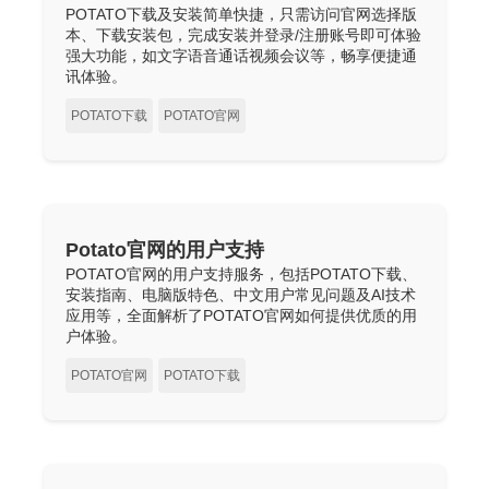
POTATO下载及安装简单快捷，只需访问官网选择版
本、下载安装包，完成安装并登录/注册账号即可体验
强大功能，如文字语音通话视频会议等，畅享便捷通
讯体验。
POTATO下载
POTATO官网
Potato官网的用户支持
POTATO官网的用户支持服务，包括POTATO下载、
安装指南、电脑版特色、中文用户常见问题及AI技术
应用等，全面解析了POTATO官网如何提供优质的用
户体验。
POTATO官网
POTATO下载