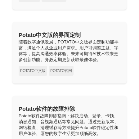
Potato中文版的界面定制
随着数字通讯发展，POTATO中文版界面定制功能丰
富，满足个人及企业用户需求。用户可调整主题、字
体等，提高沟通效率体验。未来可期待AI技术带来更
多创新功能。务必定期更新获取最佳体验。
POTATO中文版
POTATO官网
Potato软件的故障排除
Potato软件故障排除指南：解决启动、登录、卡顿、
消息通知、音视频通话等常见问题。通过更新版本、
网络检查、清理缓存等方法提升Potato软件稳定性和
用户体验。愿您的数字生活更加顺畅高效。