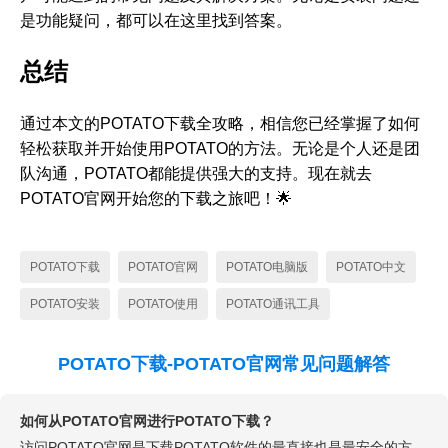
是功能疑问，都可以在这里找到答案。
总结
通过本文的POTATO下载全攻略，相信您已经掌握了如何
轻松获取并开始使用POTATO的方法。无论是个人还是团
队沟通，POTATO都能提供强大的支持。现在就去
POTATO官网开始您的下载之旅吧！🌟
POTATO下载
POTATO官网
POTATO电脑版
POTATO中文
POTATO安装
POTATO使用
POTATO通讯工具
POTATO下载-POTATO官网常见问题解答
如何从POTATO官网进行POTATO下载？
访问POTATO官网是下载POTATO软件的最直接也是最安全的方