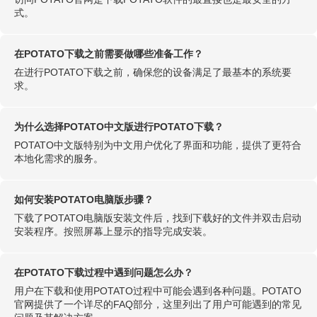
式。
在POTATO下载之前需要做哪些准备工作？
在进行POTATO下载之前，确保您的设备满足了最基本的系统要
求。
为什么选择POTATO中文版进行POTATO下载？
POTATO中文版特别为中文用户优化了界面和功能，提供了更符合
本地化需求的服务。
如何安装POTATO电脑版步骤？
下载了POTATO电脑版安装文件后，找到下载好的文件并双击启动
安装程序。按照屏幕上显示的指导完成安装。
在POTATO下载过程中遇到问题怎么办？
用户在下载和使用POTATO过程中可能会遇到各种问题。POTATO
官网提供了一个详尽的FAQ部分，这里列出了用户可能遇到的常见