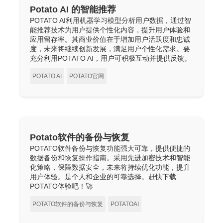
Potato AI 的智能推荐
POTATO AI利用机器学习模型分析用户数据，通过智
能推荐技术为用户提供个性化内容，提升用户体验和
应用留存率。其商业价值在于增加用户活跃度和忠诚
度，未来将继续创新发展，满足用户个性化需求。要
充分利用POTATO AI，用户可积极互动并提供反馈。
POTATO AI
POTATO官网
Potato软件的备份与恢复
POTATO软件备份与恢复功能强大可靠，提供便捷的
数据备份和恢复操作指南。采用先进加密技术和智能
化策略，保障数据安全，未来将持续优化功能，提升
用户体验。是个人和企业的可靠选择。赶快下载
POTATO体验吧！🚀
POTATO软件的备份与恢复
POTATOAI