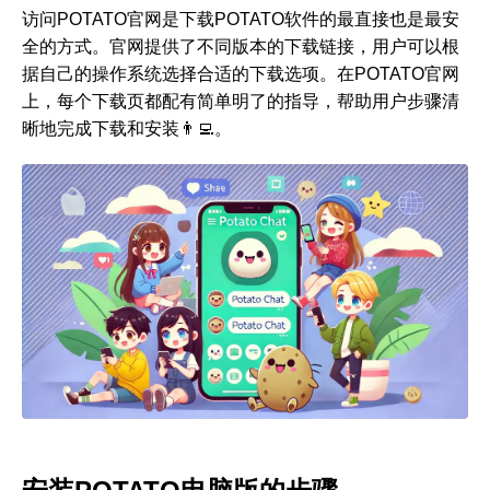
访问POTATO官网是下载POTATO软件的最直接也是最安
全的方式。官网提供了不同版本的下载链接，用户可以根
据自己的操作系统选择合适的下载选项。在POTATO官网
上，每个下载页都配有简单明了的指导，帮助用户步骤清
晰地完成下载和安装👨‍💻。