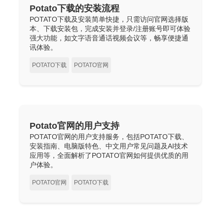
Potato下载的安装流程
POTATO下载及安装简单快捷，只需访问官网选择版
本、下载安装包，完成安装并登录/注册账号即可体验
强大功能，如文字语音通话视频会议等，畅享便捷通
讯体验。
POTATO下载
POTATO官网
Potato官网的用户支持
POTATO官网的用户支持服务，包括POTATO下载、
安装指南、电脑版特色、中文用户常见问题及AI技术
应用等，全面解析了POTATO官网如何提供优质的用
户体验。
POTATO官网
POTATO下载