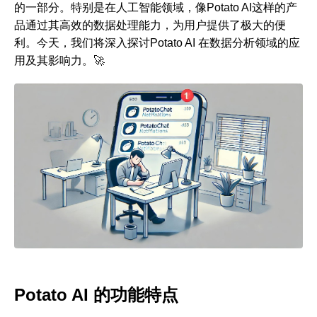
的一部分。特别是在人工智能领域，像Potato AI这样的产
品通过其高效的数据处理能力，为用户提供了极大的便
利。今天，我们将深入探讨Potato AI 在数据分析领域的应
用及其影响力。🚀
Potato AI 的功能特点