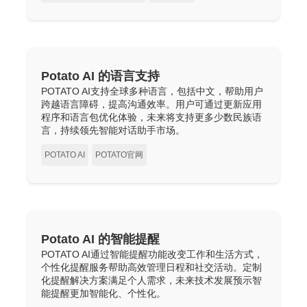
Potato AI 的语言支持
POTATO AI支持全球多种语言，包括中文，帮助用户
跨越语言障碍，提高沟通效率。用户可通过更新应用
程序和语言包优化体验，未来将支持更多少数民族语
言，持续领先智能对话助手市场。
POTATO AI
POTATO官网
Potato AI 的智能提醒
POTATO AI通过智能提醒功能改变工作和生活方式，
个性化提醒服务帮助高效管理日程和社交活动。定制
化提醒解决方案满足个人需求，未来技术发展预示智
能提醒更加智能化、个性化。