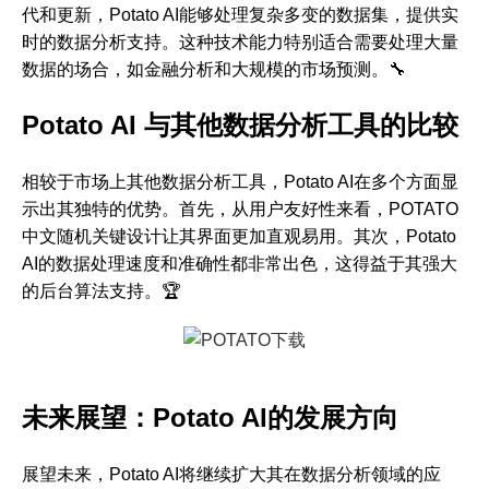
代和更新，Potato AI能够处理复杂多变的数据集，提供实
时的数据分析支持。这种技术能力特别适合需要处理大量
数据的场合，如金融分析和大规模的市场预测。🔧
Potato AI 与其他数据分析工具的比较
相较于市场上其他数据分析工具，Potato AI在多个方面显
示出其独特的优势。首先，从用户友好性来看，POTATO
中文随机关键设计让其界面更加直观易用。其次，Potato
AI的数据处理速度和准确性都非常出色，这得益于其强大
的后台算法支持。🏆
未来展望：Potato AI的发展方向
展望未来，Potato AI将继续扩大其在数据分析领域的应