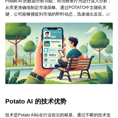
Potato AI 的数据分析功能，对消费者行为进行深入分析，
从而更准确地制定市场策略。通过POTATO中文随机关
键，公司能够捕捉到市场的即时动态，迅速做出反应。📈
Potato AI 的技术优势
技术是Potato AI站在行业前沿的根基。通过不断的技术迭