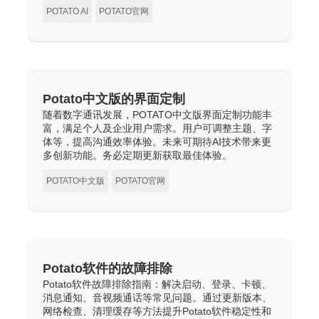
POTATO AI
POTATO官网
Potato中文版的界面定制
随着数字通讯发展，POTATO中文版界面定制功能丰
富，满足个人及企业用户需求。用户可调整主题、字
体等，提高沟通效率体验。未来可期待AI技术带来更
多创新功能。务必定期更新获取最佳体验。
POTATO中文版
POTATO官网
Potato软件的故障排除
Potato软件故障排除指南：解决启动、登录、卡顿、
消息通知、音视频通话等常见问题。通过更新版本、
网络检查、清理缓存等方法提升Potato软件稳定性和