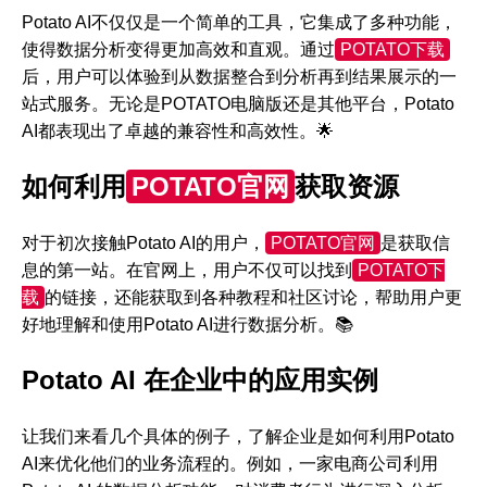
Potato AI不仅仅是一个简单的工具，它集成了多种功能，
使得数据分析变得更加高效和直观。通过
POTATO下载
后，用户可以体验到从数据整合到分析再到结果展示的一
站式服务。无论是POTATO电脑版还是其他平台，Potato
AI都表现出了卓越的兼容性和高效性。🌟
如何利用
POTATO官网
获取资源
对于初次接触Potato AI的用户，
POTATO官网
是获取信
息的第一站。在官网上，用户不仅可以找到
POTATO下
载
的链接，还能获取到各种教程和社区讨论，帮助用户更
好地理解和使用Potato AI进行数据分析。📚
Potato AI 在企业中的应用实例
让我们来看几个具体的例子，了解企业是如何利用Potato
AI来优化他们的业务流程的。例如，一家电商公司利用