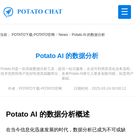
☰
当前：
POTATO下载-POTATO官网
News
Potato AI 的数据分析
Potato AI 的数据分析
Potato AI是一款高效数据分析工具，提供一站式服务，企业可利用其优化业务流程。
技术优势和用户友好性使其脱颖而出，未来Potato AI将引入更多创新功能，拓宽用户
基础。
作者：POTATO下载-POTATO官网
日期时间：2025-03-24 00:00:12
Potato AI 的数据分析概述
在当今信息化迅速发展的时代，数据分析已成为不可或缺