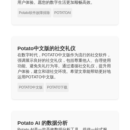
用户体验。愿您的数字生活更加顺畅高效。
Potato软件故障排除
POTATOAI
Potato中文版的社交礼仪
在数字时代，POTATO中文版作为流行的社交软件，
强调展示良好的社交礼仪，包括尊重他人、合理使用
功能、避免失礼行为等。通过遵循社交礼仪，提升用
户体验，建立和谐社交环境。希望文章能帮助更好地
运用POTATO中文版。
POTATO中文版
POTATO下载
Potato AI 的数据分析
Potato AI是一款高效数据分析工具，提供一站式服